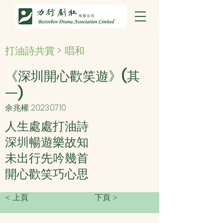
打油詩共賞
>
唱和
《深圳開心歡笑遊》(其
一)
余兆權
2023.07.10
人生處處打油詩
深圳暢遊樂故知
未出行先吟幾首
開心歡笑巧心思
< 上頁
下頁 >