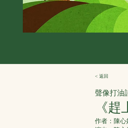
< 返回
聲像打油
《趕
作者：陳心