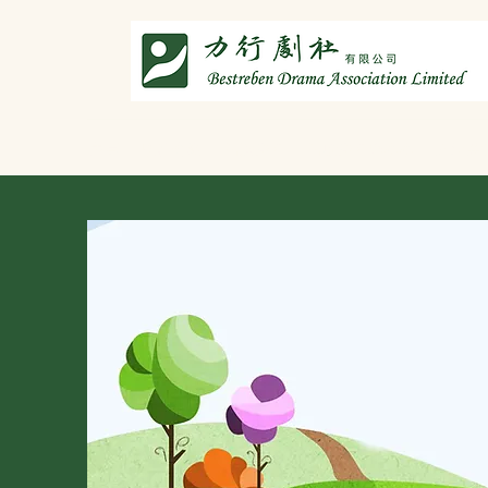
主頁
劇社介紹
智演唐詩
智唸唐詩樂融融
文章共