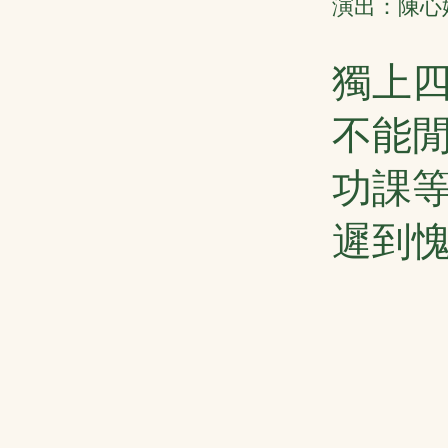
演出：陳心姸
獨上
不能
功課
遲到