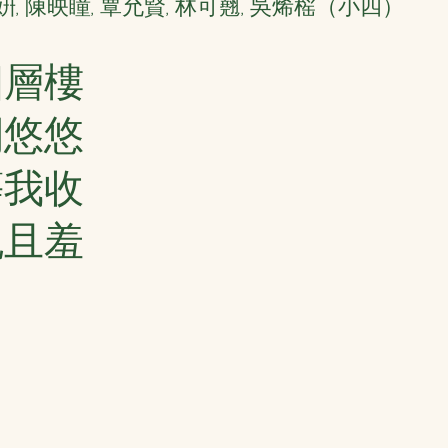
, 陳映瞳, 覃允賢, 林可翹, 吳烯榣（小四）
四層樓
閒悠悠
等我收
愧且羞