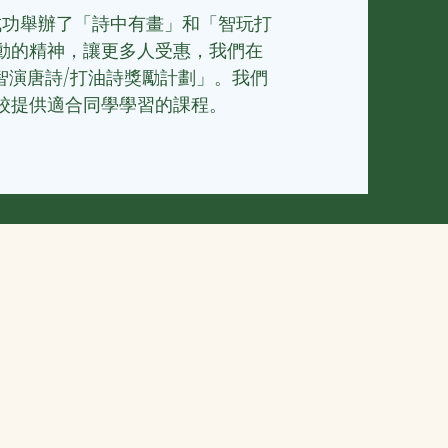
，成功舉辦了「詩中有畫」和「智玩打
動的精神，讓更多人受惠，我們
在
加「智演唐詩/打油詩獎勵計劃」。我們
校提供適合同學學習的課程。