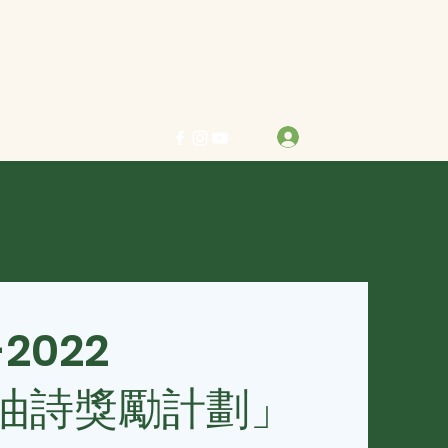
力求真善美 行樂在其中
登入
info@bestreben.org.hk
-2022
油詩獎勵計劃」