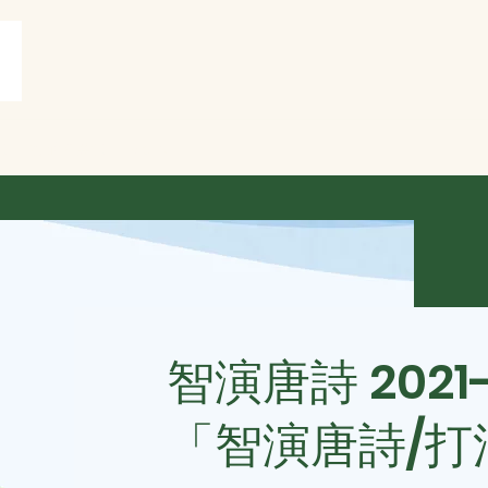
賞
打油詩共賞
More
智演唐詩 2021
「智演唐詩/打